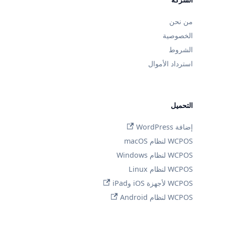
من نحن
الخصوصية
الشروط
استرداد الأموال
التحميل
إضافة WordPress
WCPOS لنظام macOS
WCPOS لنظام Windows
WCPOS لنظام Linux
WCPOS لأجهزة iOS وiPad
WCPOS لنظام Android