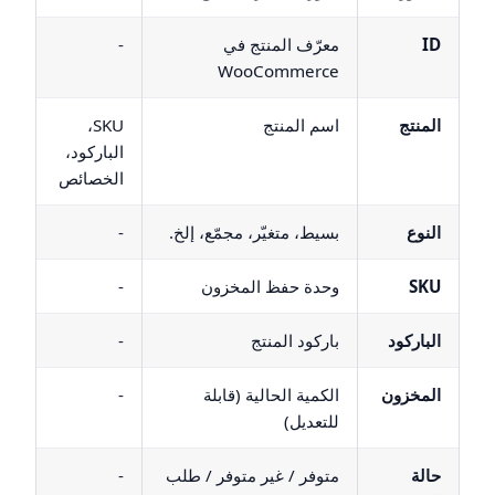
ID
معرّف المنتج في
-
WooCommerce
المنتج
اسم المنتج
SKU،
الباركود،
الخصائص
النوع
بسيط، متغيّر، مجمّع، إلخ.
-
SKU
وحدة حفظ المخزون
-
الباركود
باركود المنتج
-
المخزون
الكمية الحالية (قابلة
-
للتعديل)
حالة
متوفر / غير متوفر / طلب
-