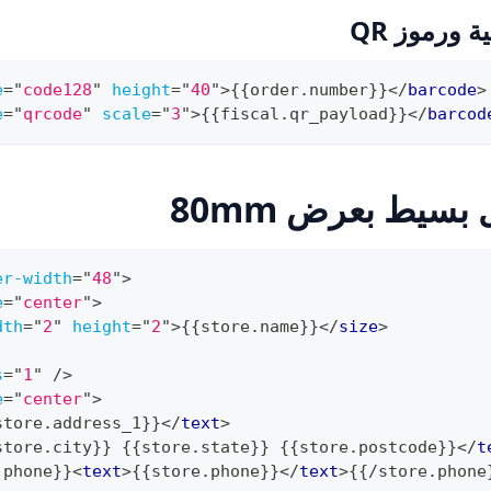
 ورموز QR
e
=
"
code128
"
height
=
"
40
"
>
{{order.number}}
</
barcode
>
e
=
"
qrcode
"
scale
=
"
3
"
>
{{fiscal.qr_payload}}
</
barcod
بسيط بعرض 80mm
er-width
=
"
48
"
>
e
=
"
center
"
>
dth
=
"
2
"
height
=
"
2
"
>
{{store.name}}
</
size
>
s
=
"
1
"
/>
e
=
"
center
"
>
store.address_1}}
</
text
>
store.city}} {{store.state}} {{store.postcode}}
</
t
.phone}}
<
text
>
{{store.phone}}
</
text
>
{{/store.phone