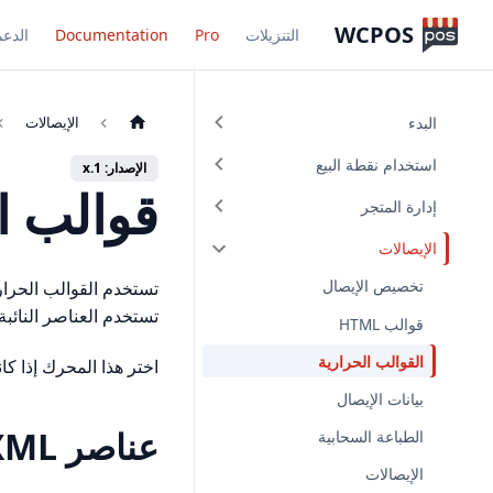
WCPOS
التنزيلات
Pro
Documentation
الدعم
البدء
الإيصالات
استخدام نقطة البيع
الإصدار: 1.x
قوالب ا
إدارة المتجر
الإيصالات
تخصيص الإيصال
تستخدم العناصر النائب
قوالب HTML
القوالب الحرارية
اختر هذا المحرك إذا ك
بيانات الإيصال
عناصر XML
الطباعة السحابية
الإيصالات