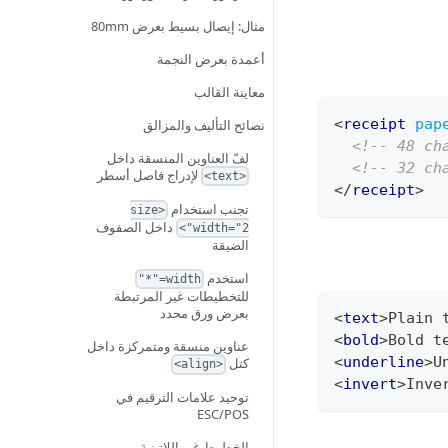
مثال: إيصال بسيط بعرض 80mm
أعمدة بعرض النجمة
معاينة القالب
<
receipt
pap
نصائح التأليف والمزالق
<!-- 48 ch
لفّ العناوين المنسقة داخل
<!-- 32 ch
لإدراج فاصل أسطر
<text>
</
receipt
>
تجنب استخدام
<size
داخل الصفوف
width="2">
الضيقة
استخدم
width="*"
للتخطيطات غير المرتبطة
بعرض ورق محدد
<
text
>
Plain 
<
bold
>
Bold t
عناوين منسقة ومتمركزة داخل
<
underline
>
U
كتل
<align>
<
invert
>
Inve
توحيد علامات الترقيم في
ESC/POS
الخطوط غير اللاتينية ومن