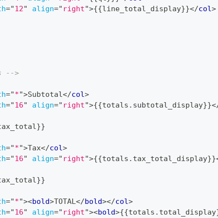
th
=
"
12
"
align
=
"
right
"
>
{{line_total_display}}
</
col
>
s -->
th
=
"
*
"
>
Subtotal
</
col
>
th
=
"
16
"
align
=
"
right
"
>
{{totals.subtotal_display}}
<
tax_total}}
th
=
"
*
"
>
Tax
</
col
>
th
=
"
16
"
align
=
"
right
"
>
{{totals.tax_total_display}}
tax_total}}
th
=
"
*
"
>
<
bold
>
TOTAL
</
bold
>
</
col
>
th
=
"
16
"
align
=
"
right
"
>
<
bold
>
{{totals.total_display