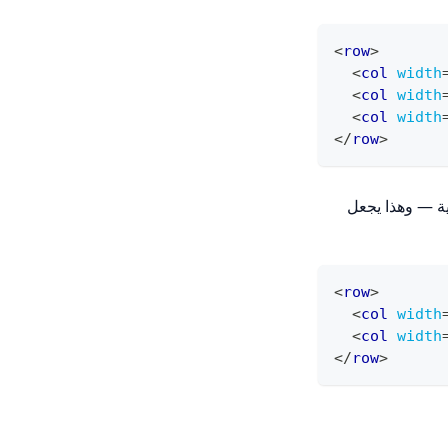
<
row
>
<
col
width
<
col
width
<
col
width
</
row
>
ة — وهذا يجعل
<
row
>
<
col
width
<
col
width
</
row
>