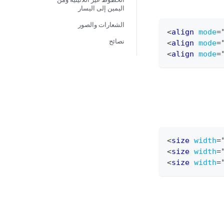
اليمين إلى اليسار
الشعارات والصور
<
align
mode
=
نصائح
<
align
mode
=
<
align
mode
=
<
size
width
=
<
size
width
=
<
size
width
=