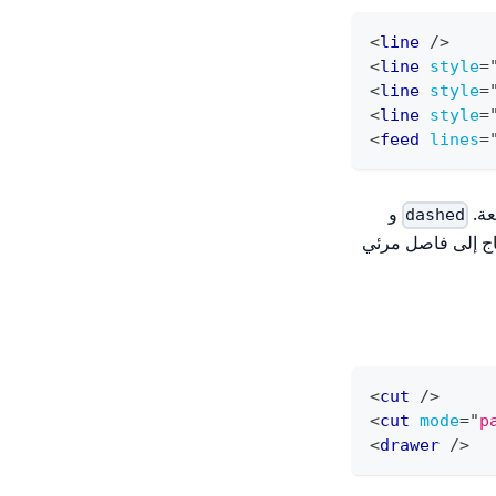
<
line
/>
<
line
style
=
<
line
style
=
<
line
style
=
<
feed
lines
=
عة.
و
dashed
ج إلى فاصل مرئي
<
cut
/>
<
cut
mode
=
"
p
<
drawer
/>