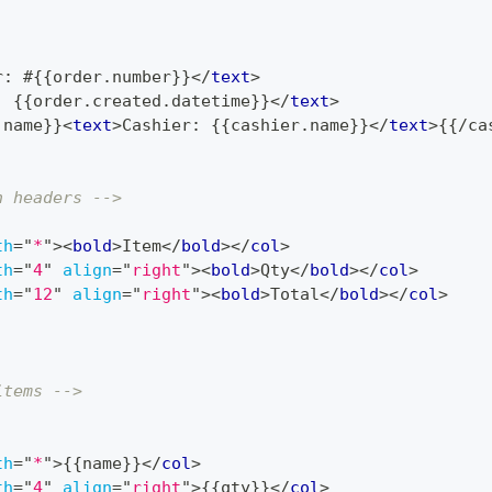
r: #{{order.number}}
</
text
>
: {{order.created.datetime}}
</
text
>
.name}}
<
text
>
Cashier: {{cashier.name}}
</
text
>
{{/ca
n headers -->
th
=
"
*
"
>
<
bold
>
Item
</
bold
>
</
col
>
th
=
"
4
"
align
=
"
right
"
>
<
bold
>
Qty
</
bold
>
</
col
>
th
=
"
12
"
align
=
"
right
"
>
<
bold
>
Total
</
bold
>
</
col
>
items -->
th
=
"
*
"
>
{{name}}
</
col
>
th
=
"
4
"
align
=
"
right
"
>
{{qty}}
</
col
>