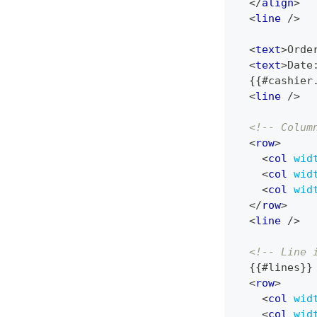
</
align
>
<
line
/>
<
text
>
Orde
<
text
>
Date
  {{#cashier
<
line
/>
<!-- Colum
<
row
>
<
col
wid
<
col
wid
<
col
wid
</
row
>
<
line
/>
<!-- Line 
  {{#lines}}
<
row
>
<
col
wid
<
col
wid