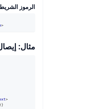
الرموز الشريطية
e
>
مثال: إيصال 
ext
>
}}