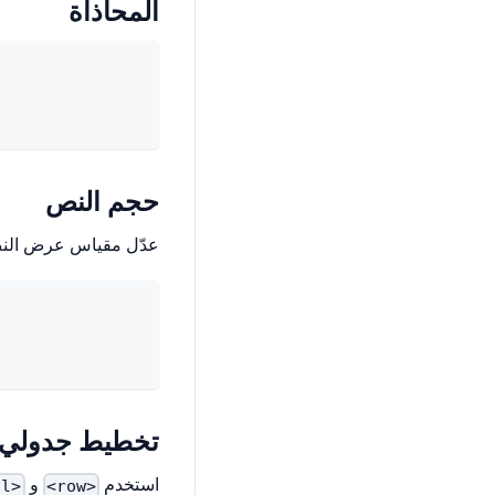
المحاذاة
حجم النص
عدّل مقياس عرض الن
تخطيط جدولي
استخدم
و
<col>
<row>