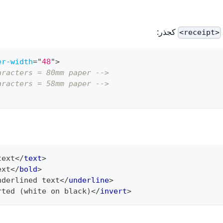
كجذر:
<receipt>
er-width
=
"
48
"
>
aracters = 80mm paper -->
aracters = 58mm paper -->
text
</
text
>
ext
</
bold
>
nderlined text
</
underline
>
rted (white on black)
</
invert
>