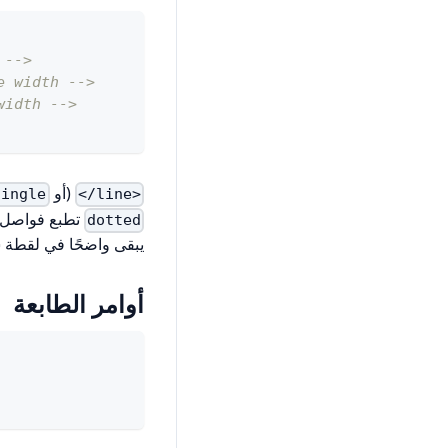
 -->
e width -->
width -->
(أو
ingle"
<line/>
تطبع فواصل ق
dotted
يبقى واضحًا في لقطة ش
أوامر الطابعة