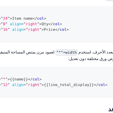
=
"
24
"
>
Item name
</
col
>
=
"
8
"
align
=
"
right
"
>
Qty
</
col
>
=
"
16
"
align
=
"
right
"
>
Price
</
col
>
عدد الأحرف. استخدم
لعمود مرن يمتص المساحة المتبقي
width="*"
ض ورق مختلفة دون تعديل:
=
"
*
"
>
{{name}}
</
col
>
=
"
12
"
align
=
"
right
"
>
{{line_total_display}}
</
col
>
د