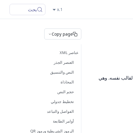
بحث
1.x
Copy page
عناصر XML
العنصر الجذر
النص والتنسيق
ية تنسيق XML ينتج معاينة على الشاشة وأوامر طابعة ESC/POS من القالب نفسه. وهي
المحاذاة
حجم النص
تخطيط جدولي
الفواصل والتباعد
أوامر الطابعة
الرموز الشريطية ورموز QR