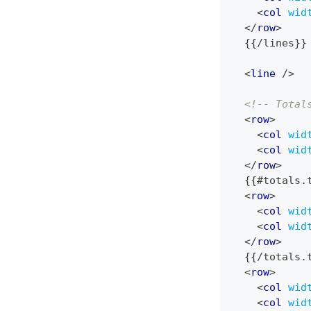
<
col
wid
</
row
>
  {{/lines}}
<
line
/>
<!-- Total
<
row
>
<
col
wid
<
col
wid
</
row
>
  {{#totals.
<
row
>
<
col
wid
<
col
wid
</
row
>
  {{/totals.
<
row
>
<
col
wid
<
col
wid