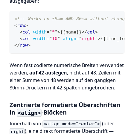
ausgegeben:
<!-- Works on 58mm AND 80mm without changes 
<
row
>
<
col
width
=
"
*
"
>
{{name}}
</
col
>
<
col
width
=
"
10
"
align
=
"
right
"
>
{{line_total
</
row
>
Wenn fest codierte numerische Breiten verwendet
werden,
auf 42 auslegen
, nicht auf 48. Zeilen mit
einer Summe von 48 werden auf den gängigen
80mm-Druckern mit 42 Spalten umgebrochen.
Zentrierte formatierte Überschriften
in
-Blöcken
<align>
Innerhalb von
(oder
<align mode="center">
), eine direkt formatierte Überschrift —
right