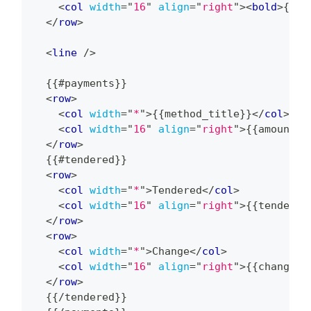
<
col
width
=
"
16
"
align
=
"
right
"
>
<
bold
>
{{to
</
row
>
<
line
/>
  {{#payments}}
<
row
>
<
col
width
=
"
*
"
>
{{method_title}}
</
col
>
<
col
width
=
"
16
"
align
=
"
right
"
>
{{amount_d
</
row
>
  {{#tendered}}
<
row
>
<
col
width
=
"
*
"
>
Tendered
</
col
>
<
col
width
=
"
16
"
align
=
"
right
"
>
{{tendered
</
row
>
<
row
>
<
col
width
=
"
*
"
>
Change
</
col
>
<
col
width
=
"
16
"
align
=
"
right
"
>
{{change_d
</
row
>
  {{/tendered}}