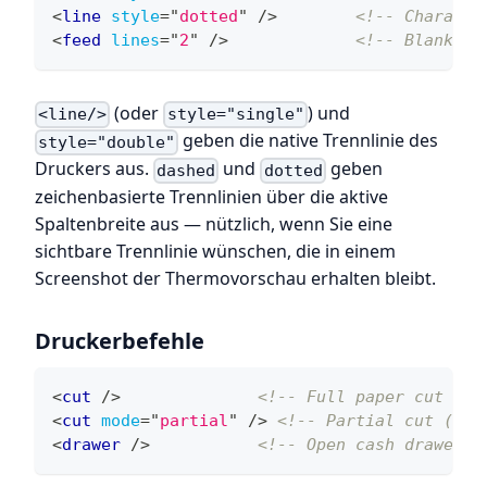
<
line
style
=
"
dotted
"
/>
<!-- Characte
<
feed
lines
=
"
2
"
/>
<!-- Blank li
(oder
) und
<line/>
style="single"
geben die native Trennlinie des
style="double"
Druckers aus.
und
geben
dashed
dotted
zeichenbasierte Trennlinien über die aktive
Spaltenbreite aus — nützlich, wenn Sie eine
sichtbare Trennlinie wünschen, die in einem
Screenshot der Thermovorschau erhalten bleibt.
Druckerbefehle
<
cut
/>
<!-- Full paper cut -->
<
cut
mode
=
"
partial
"
/>
<!-- Partial cut (lea
<
drawer
/>
<!-- Open cash drawer -