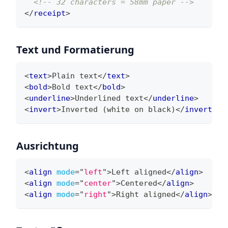
<!-- 32 characters = 58mm paper -->
</
receipt
>
Text und Formatierung
<
text
>
Plain text
</
text
>
<
bold
>
Bold text
</
bold
>
<
underline
>
Underlined text
</
underline
>
<
invert
>
Inverted (white on black)
</
invert
>
Ausrichtung
<
align
mode
=
"
left
"
>
Left aligned
</
align
>
<
align
mode
=
"
center
"
>
Centered
</
align
>
<
align
mode
=
"
right
"
>
Right aligned
</
align
>