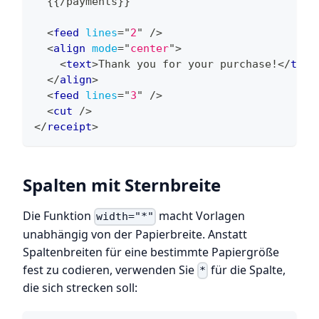
  {{/payments}}
<
feed
lines
=
"
2
"
/>
<
align
mode
=
"
center
"
>
<
text
>
Thank you for your purchase!
</
text
</
align
>
<
feed
lines
=
"
3
"
/>
<
cut
/>
</
receipt
>
Spalten mit Sternbreite
Die Funktion
macht Vorlagen
width="*"
unabhängig von der Papierbreite. Anstatt
Spaltenbreiten für eine bestimmte Papiergröße
fest zu codieren, verwenden Sie
für die Spalte,
*
die sich strecken soll: