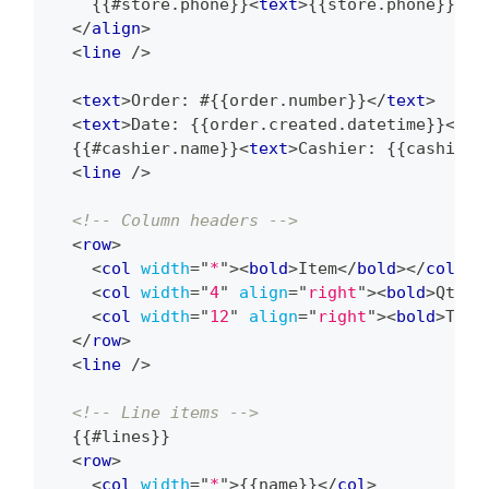
    {{#store.phone}}
<
text
>
{{store.phone}}
</
t
</
align
>
<
line
/>
<
text
>
Order: #{{order.number}}
</
text
>
<
text
>
Date: {{order.created.datetime}}
</
te
  {{#cashier.name}}
<
text
>
Cashier: {{cashier.
<
line
/>
<!-- Column headers -->
<
row
>
<
col
width
=
"
*
"
>
<
bold
>
Item
</
bold
>
</
col
>
<
col
width
=
"
4
"
align
=
"
right
"
>
<
bold
>
Qty
</
<
col
width
=
"
12
"
align
=
"
right
"
>
<
bold
>
Tota
</
row
>
<
line
/>
<!-- Line items -->
  {{#lines}}
<
row
>
<
col
width
=
"
*
"
>
{{name}}
</
col
>