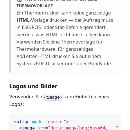
THERMOVORLAGE
Ein Thermodrucker kann keine ganzseitige
HTML
-Vorlage drucken — der Auftrag muss
in ESC/POS- oder Star-Befehle gerendert
werden, was HTML nicht ausdrücken kann.
Verwenden Sie eine Thermovorlage für
Thermohardware; für ganzseitiges
A4/Letter-HTML drucken Sie auf einem
System-/PDF-Drucker oder über
PrintNode
.
Logos und Bilder
Verwenden Sie
zum Einbetten eines
<image>
Logos:
<
align
mode
=
"
center
"
>
<
image
src
=
"
data:image/png;base64,...
"
/>