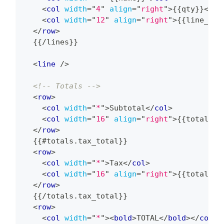
<
col
width
=
"
4
"
align
=
"
right
"
>
{{qty}}
</
co
<
col
width
=
"
12
"
align
=
"
right
"
>
{{line_tot
</
row
>
  {{/lines}}
<
line
/>
<!-- Totals -->
<
row
>
<
col
width
=
"
*
"
>
Subtotal
</
col
>
<
col
width
=
"
16
"
align
=
"
right
"
>
{{totals.s
</
row
>
  {{#totals.tax_total}}
<
row
>
<
col
width
=
"
*
"
>
Tax
</
col
>
<
col
width
=
"
16
"
align
=
"
right
"
>
{{totals.t
</
row
>
  {{/totals.tax_total}}
<
row
>
<
col
width
=
"
*
"
>
<
bold
>
TOTAL
</
bold
>
</
col
>