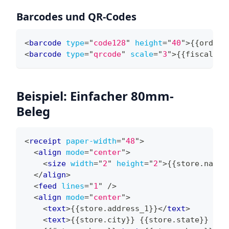
Barcodes und QR-Codes
<
barcode
type
=
"
code128
"
height
=
"
40
"
>
{{order.
<
barcode
type
=
"
qrcode
"
scale
=
"
3
"
>
{{fiscal.qr
Beispiel: Einfacher 80mm-
Beleg
<
receipt
paper-width
=
"
48
"
>
<
align
mode
=
"
center
"
>
<
size
width
=
"
2
"
height
=
"
2
"
>
{{store.name}
</
align
>
<
feed
lines
=
"
1
"
/>
<
align
mode
=
"
center
"
>
<
text
>
{{store.address_1}}
</
text
>
<
text
>
{{store.city}} {{store.state}} {{s