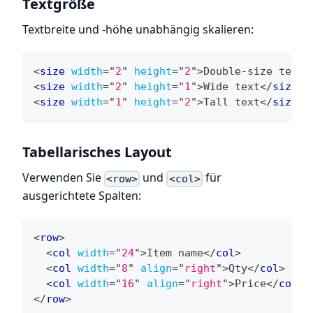
Textgröße
Textbreite und -höhe unabhängig skalieren:
<
size
width
=
"
2
"
height
=
"
2
"
>
Double-size text
<
<
size
width
=
"
2
"
height
=
"
1
"
>
Wide text
</
size
>
<
size
width
=
"
1
"
height
=
"
2
"
>
Tall text
</
size
>
Tabellarisches Layout
Verwenden Sie
und
für
<row>
<col>
ausgerichtete Spalten:
<
row
>
<
col
width
=
"
24
"
>
Item name
</
col
>
<
col
width
=
"
8
"
align
=
"
right
"
>
Qty
</
col
>
<
col
width
=
"
16
"
align
=
"
right
"
>
Price
</
col
>
</
row
>