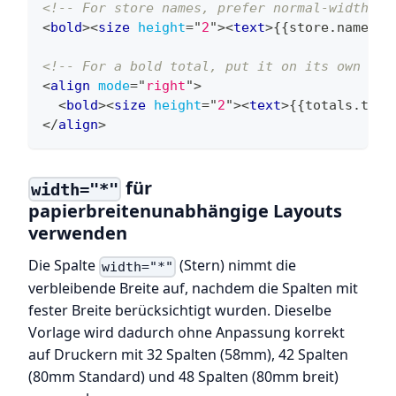
<!-- For store names, prefer normal-width, d
<
bold
>
<
size
height
=
"
2
"
>
<
text
>
{{store.name}}
<
<!-- For a bold total, put it on its own lin
<
align
mode
=
"
right
"
>
<
bold
>
<
size
height
=
"
2
"
>
<
text
>
{{totals.tota
</
align
>
für
width="*"
papierbreitenunabhängige Layouts
verwenden
Die Spalte
(Stern) nimmt die
width="*"
verbleibende Breite auf, nachdem die Spalten mit
fester Breite berücksichtigt wurden. Dieselbe
Vorlage wird dadurch ohne Anpassung korrekt
auf Druckern mit 32 Spalten (58mm), 42 Spalten
(80mm Standard) und 48 Spalten (80mm breit)