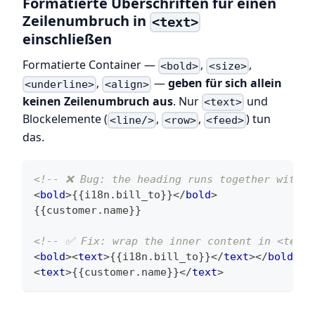
Formatierte Überschriften für einen
Zeilenumbruch in
<text>
einschließen
Formatierte Container —
,
,
<bold>
<size>
,
—
geben für sich allein
<underline>
<align>
keinen Zeilenumbruch aus
. Nur
und
<text>
Blockelemente (
,
,
) tun
<line/>
<row>
<feed>
das.
<!-- ❌ Bug: the heading runs together with w
<
bold
>
{{i18n.bill_to}}
</
bold
>
{{customer.name}}
<!-- ✅ Fix: wrap the inner content in <text>
<
bold
>
<
text
>
{{i18n.bill_to}}
</
text
>
</
bold
>
<
text
>
{{customer.name}}
</
text
>