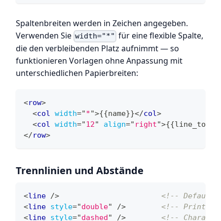
Spaltenbreiten werden in Zeichen angegeben.
Verwenden Sie
für eine flexible Spalte,
width="*"
die den verbleibenden Platz aufnimmt — so
funktionieren Vorlagen ohne Anpassung mit
unterschiedlichen Papierbreiten:
<
row
>
<
col
width
=
"
*
"
>
{{name}}
</
col
>
<
col
width
=
"
12
"
align
=
"
right
"
>
{{line_total
</
row
>
Trennlinien und Abstände
<
line
/>
<!-- Default 
<
line
style
=
"
double
"
/>
<!-- Printer-
<
line
style
=
"
dashed
"
/>
<!-- Characte