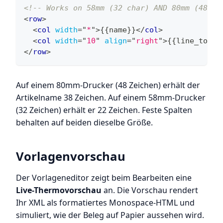
<!-- Works on 58mm (32 char) AND 80mm (48 ch
<
row
>
<
col
width
=
"
*
"
>
{{name}}
</
col
>
<
col
width
=
"
10
"
align
=
"
right
"
>
{{line_total
</
row
>
Auf einem 80mm-Drucker (48 Zeichen) erhält der
Artikelname 38 Zeichen. Auf einem 58mm-Drucker
(32 Zeichen) erhält er 22 Zeichen. Feste Spalten
behalten auf beiden dieselbe Größe.
Vorlagenvorschau
Der Vorlageneditor zeigt beim Bearbeiten eine
Live-Thermovorschau
an. Die Vorschau rendert
Ihr XML als formatiertes Monospace-HTML und
simuliert, wie der Beleg auf Papier aussehen wird.