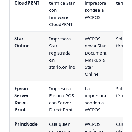
CloudPRNT
térmica Star
impresora
térmica
con
sondea a
firmware
WCPOS
CloudPRNT
Star
Impresora
WCPOS
Solo
Online
Star
envía Star
térmica
registrada
Document
en
Markup a
stario.online
Star
Online
Epson
Impresora
La
Solo
Server
Epson ePOS
impresora
térmica
Direct
con Server
sondea a
Print
Direct Print
WCPOS
PrintNode
Cualquier
WCPOS
Cualqui
impresora
envía un
plantill