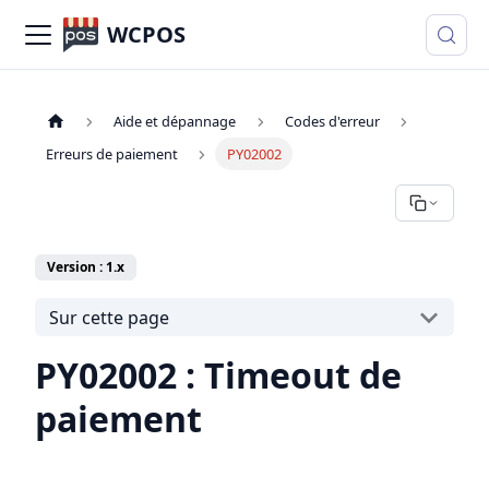
WCPOS
Aide et dépannage
Codes d'erreur
Erreurs de paiement
PY02002
Version : 1.x
Sur cette page
PY02002 : Timeout de
paiement