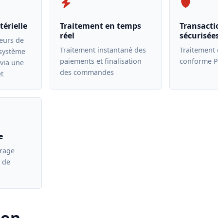
érielle
Traitement en temps
Transacti
réel
sécurisée
teurs de
Traitement instantané des
Traitement
système
paiements et finalisation
conforme P
 via une
des commandes
t
e
irage
 de
ion