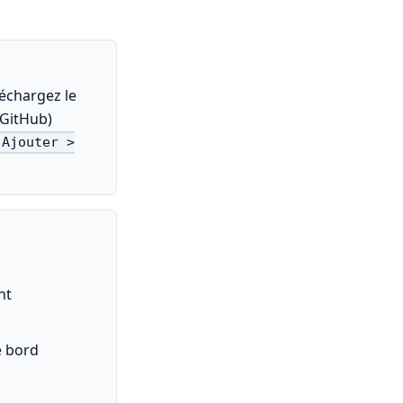
léchargez le
 GitHub)
 Ajouter >
nt
e bord