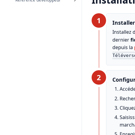
1
Install
Installez
dernier
f
depuis la
Télévers
2
Configu
Accéd
Reche
Clique
Saisis
march
Enregi