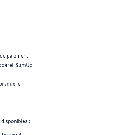
 de paiement
appareil SumUp
orsque le
 disponibles :
e terminal