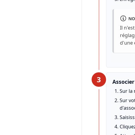
NO
Il n'e
réglag
d'une 
3
Associe
Sur la
Sur vo
d'asso
Saisis
Clique