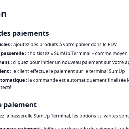
on
des paiements
icles
: ajoutez des produits à votre panier dans le PDV
 passerelle
: choisissez « SumUp Terminal » comme moyen
ment
: cliquez pour initier un nouveau paiement sur votre 
ient
: le client effectue le paiement sur le terminal SumUp
automatique
: la commande est automatiquement finalisée l
tecté
e paiement
ez la passerelle SumUp Terminal, les options suivantes sont
nouveau paiement
: Initier une demande de paiement sur l