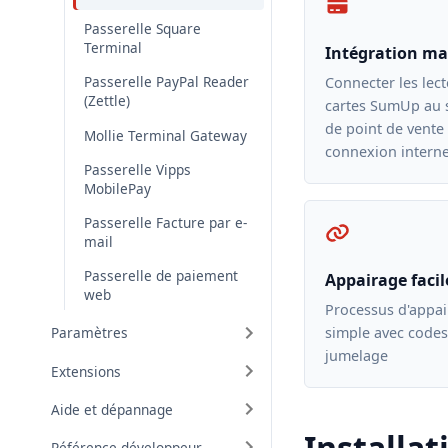
Passerelle Square
Terminal
Intégration mat
Passerelle PayPal Reader
Connecter les lec
(Zettle)
cartes SumUp au 
de point de vente
Mollie Terminal Gateway
connexion interne
Passerelle Vipps
MobilePay
Passerelle Facture par e-
mail
Passerelle de paiement
Appairage facil
web
Processus d'appa
simple avec codes
Paramètres
jumelage
Extensions
Aide et dépannage
Installat
Référence développeur