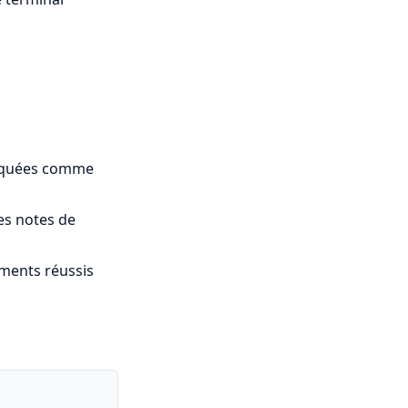
rquées comme
es notes de
ements réussis