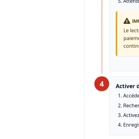
Attend
IM
Le lec
paieme
contin
4
Activer
Accéd
Recher
Activez
Enregi