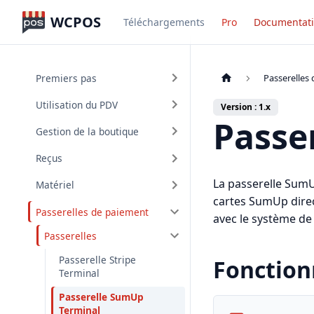
WCPOS
Téléchargements
Pro
Documentat
Premiers pas
Passerelles
Utilisation du PDV
Version : 1.x
Passe
Gestion de la boutique
Reçus
La passerelle SumU
Matériel
cartes SumUp direc
Passerelles de paiement
avec le système de
Passerelles
Passerelle Stripe
Fonction
Terminal
Passerelle SumUp
Terminal