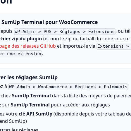
er SumUp Terminal pour WooCommerce
 depuis
, ou té
WP Admin > POS > Réglages > Extensions
ichier zip du plugin
(et non le zip ou tarball du code source
page des releases GitHub
et importez-le via
Extensions >
.
er une extension
rer les réglages SumUp
ez à
WP Admin > WooCommerce > Réglages > Paiements
rchez
SumUp Terminal
dans la liste des moyens de paieme
z sur
SumUp Terminal
pour accéder aux réglages
sez votre
clé API SumUp
(disponible depuis votre tableau d
and SumUp)
strez les réglages