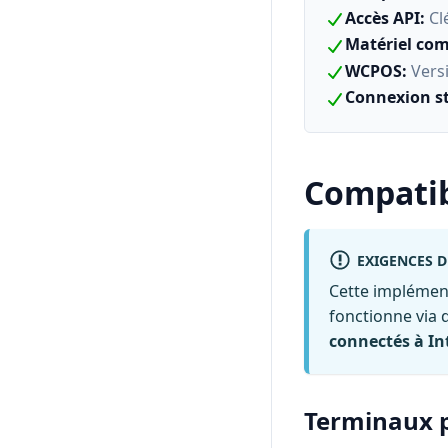
Accès API
:
Cl
Matériel com
WCPOS
:
Vers
Connexion s
Compatib
EXIGENCES D
Cette implémenta
fonctionne via 
connectés à In
Terminaux p