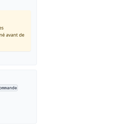
es
iné avant de
ommande