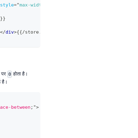
style
=
"
max-width
:
200
px
;
"
/>
{{/store.logo}}
}}
</
div
>
{{/store.tax_ids}}
ने पर
होता है।
0
ड है।
ace-between
;
"
>