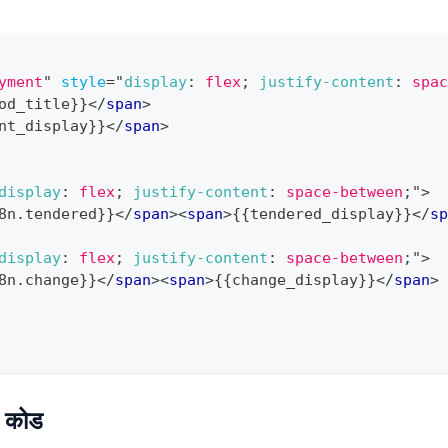
yment
"
style
=
"
display
:
 flex
;
justify-content
:
 spac
od_title}}
</
span
>
nt_display}}
</
span
>
display
:
 flex
;
justify-content
:
 space-between
;
"
>
8n.tendered}}
</
span
>
<
span
>
{{tendered_display}}
</
sp
display
:
 flex
;
justify-content
:
 space-between
;
"
>
8n.change}}
</
span
>
<
span
>
{{change_display}}
</
span
>
 कोड