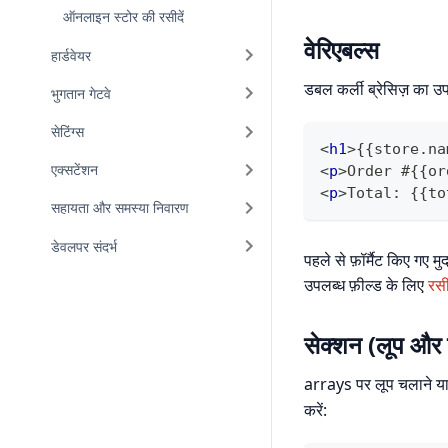
ऑनलाइन स्टोर की रसीदें
वेरिएबल्स
हार्डवेयर
डबल कर्ली ब्रेसिज़ का उप
भुगतान गेटवे
सेटिंग्स
<
h1
>
{{store.na
एक्सटेंशन
<
p
>
Order #{{or
<
p
>
Total: {{to
सहायता और समस्या निवारण
डेवलपर संदर्भ
पहले से फ़ॉर्मैट किए गए मु
उपलब्ध फ़ील्ड के लिए
रसी
सेक्शन (लूप और
arrays पर लूप चलाने या 
करें: