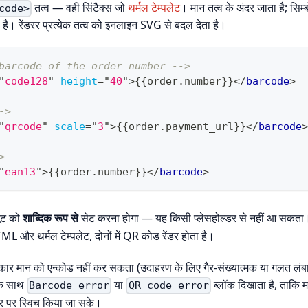
तत्व — वही सिंटैक्स जो
थर्मल टेम्पलेट
। मान तत्व के अंदर जाता है; सिम
code>
ी है। रेंडरर प्रत्येक तत्व को इनलाइन SVG से बदल देता है।
barcode of the order number -->
"
code128
"
height
=
"
40
"
>
{{order.number}}
</
barcode
>
->
"
qrcode
"
scale
=
"
3
"
>
{{order.payment_url}}
</
barcode
>
>
"
ean13
"
>
{{order.number}}
</
barcode
>
यूट को
शाब्दिक रूप से
सेट करना होगा — यह किसी प्लेसहोल्डर से नहीं आ सकत
L और थर्मल टेम्पलेट, दोनों में QR कोड रेंडर होता है।
रकार मान को एन्कोड नहीं कर सकता (उदाहरण के लिए गैर-संख्यात्मक या गलत ल
न के साथ
या
ब्लॉक दिखाता है, ताकि 
Barcode error
QR code error
र पर स्विच किया जा सके।