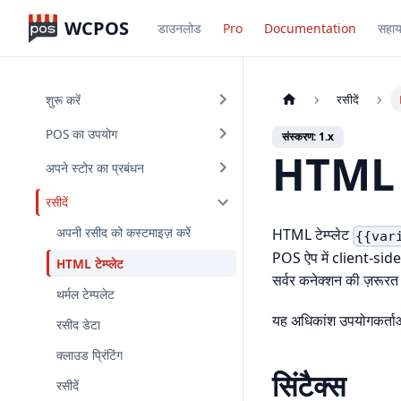
WCPOS
डाउनलोड
Pro
Documentation
सहाय
शुरू करें
रसीदें
POS का उपयोग
संस्करण: 1.x
HTML टे
अपने स्टोर का प्रबंधन
रसीदें
अपनी रसीद को कस्टमाइज़ करें
HTML टेम्प्लेट
{{var
POS ऐप में client-side र
HTML टेम्प्लेट
सर्वर कनेक्शन की ज़रूरत
थर्मल टेम्पलेट
यह अधिकांश उपयोगकर्ताओ
रसीद डेटा
क्लाउड प्रिंटिंग
सिंटैक्स
रसीदें