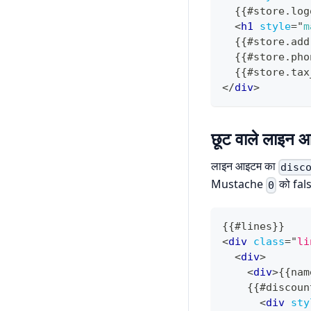
  {{#store.log
<
h1
style
=
"
m
  {{#store.add
  {{#store.pho
  {{#store.tax
</
div
>
छूट वाले लाइन 
लाइन आइटम का
disc
Mustache
को fals
0
{{#lines}}
<
div
class
=
"
li
<
div
>
<
div
>
{{nam
    {{#discoun
<
div
sty