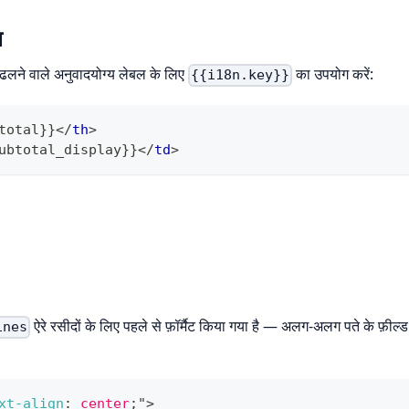
ल
 ढलने वाले अनुवादयोग्य लेबल के लिए
का उपयोग करें:
{{i18n.key}}
total}}
</
th
>
ubtotal_display}}
</
td
>
ऐरे रसीदों के लिए पहले से फ़ॉर्मैट किया गया है — अलग-अलग पते के फ़ील्
ines
xt-align
:
 center
;
"
>