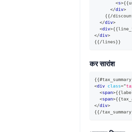
<
s
>
{{u
</
div
>
    {{/discoun
</
div
>
<
div
>
{{line_
</
div
>
{{/lines}}
कर सारांश
{{#tax_summary
<
div
class
=
"
ta
<
span
>
{{labe
<
span
>
{{tax_
</
div
>
{{/tax_summary