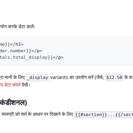
योग करके डेटा डालें:
me}}
</
h1
>
der.number}}
</
p
>
tals.total_display}}
</
p
>
द्रा मानों के लिए
variants का उपयोग करें (जैसे,
के ब
_display
$12.50
द डेटा संदर्भ
देखें।
 कंडीशनल)
सामग्री को शर्त के आधार पर दिखाने के लिए
{{#section}}...{{/sec