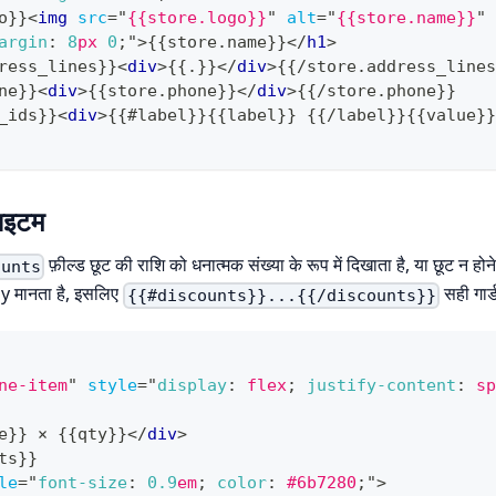
o}}
<
img
src
=
"
{{store.logo}}
"
alt
=
"
{{store.name}}
"
argin
:
8
px
0
;
"
>
{{store.name}}
</
h1
>
ress_lines}}
<
div
>
{{.}}
</
div
>
{{/store.address_lines
ne}}
<
div
>
{{store.phone}}
</
div
>
{{/store.phone}}
_ids}}
<
div
>
{{#label}}{{label}} {{/label}}{{value}}
आइटम
फ़ील्ड छूट की राशि को धनात्मक संख्या के रूप में दिखाता है, या छूट न हो
ounts
y मानता है, इसलिए
सही गार्
{{#discounts}}...{{/discounts}}
ne-item
"
style
=
"
display
:
 flex
;
justify-content
:
 sp
e}} × {{qty}}
</
div
>
ts}}
le
=
"
font-size
:
0.9
em
;
color
:
#6b7280
;
"
>