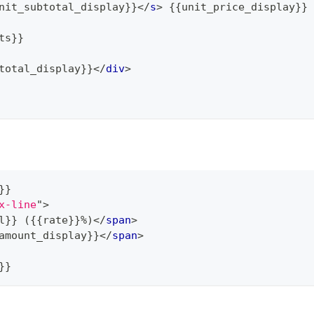
nit_subtotal_display}}
</
s
>
 {{unit_price_display}}
ts}}
total_display}}
</
div
>
}}
x-line
"
>
l}} ({{rate}}%)
</
span
>
amount_display}}
</
span
>
}}