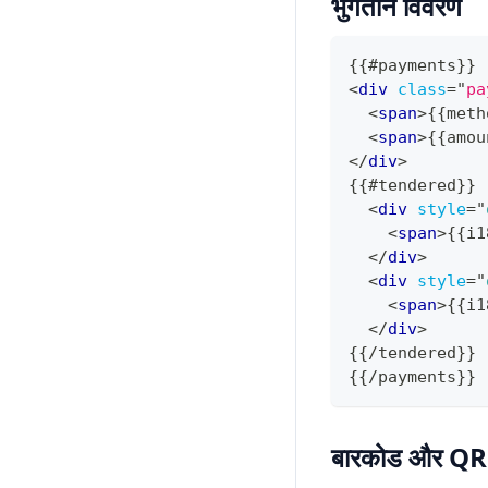
भुगतान विवरण
{{#payments}}
<
div
class
=
"
pa
<
span
>
{{meth
<
span
>
{{amou
</
div
>
{{#tendered}}
<
div
style
=
"
<
span
>
{{i1
</
div
>
<
div
style
=
"
<
span
>
{{i1
</
div
>
{{/tendered}}
{{/payments}}
बारकोड और QR