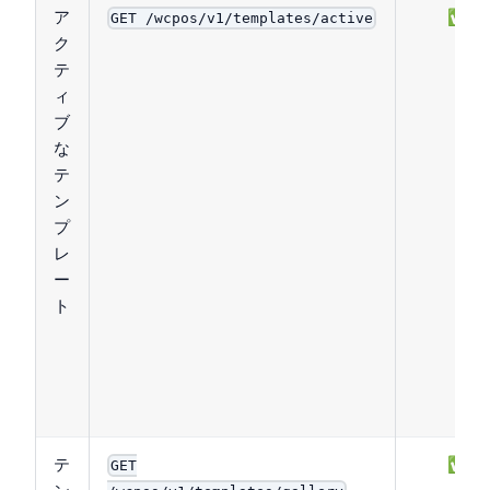
ア
✅
GET /wcpos/v1/templates/active
ク
テ
ィ
ブ
な
テ
ン
プ
レ
ー
ト
テ
✅
GET
ン