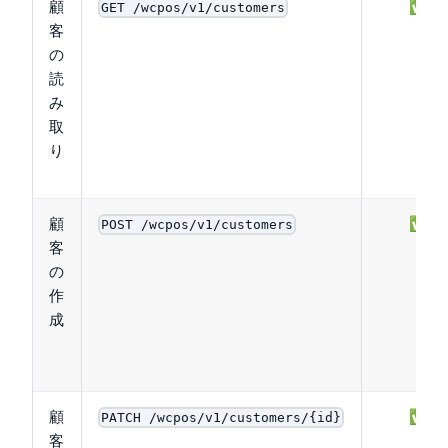
顧
✅
GET /wcpos/v1/customers
客
の
読
み
取
り
顧
✅
POST /wcpos/v1/customers
客
の
作
成
顧
✅
PATCH /wcpos/v1/customers/{id}
客