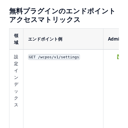
無料プラグインのエンドポイント
アクセスマトリックス
領
エンドポイント例
Admin
域
設
✅
GET /wcpos/v1/settings
定
イ
ン
デ
ッ
ク
ス