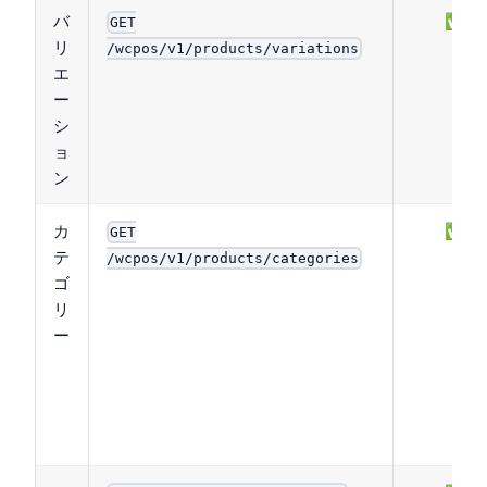
バ
✅
GET
リ
/wcpos/v1/products/variations
エ
ー
シ
ョ
ン
カ
✅
GET
テ
/wcpos/v1/products/categories
ゴ
リ
ー