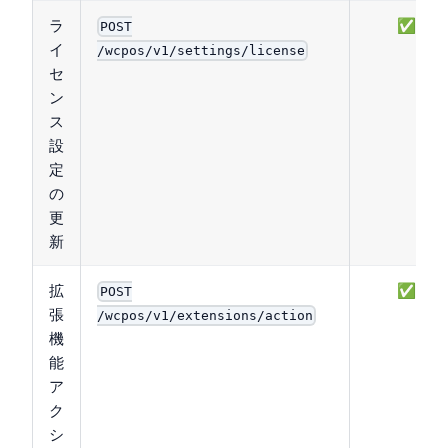
ラ
✅
POST
イ
/wcpos/v1/settings/license
セ
ン
ス
設
定
の
更
新
拡
✅
POST
張
/wcpos/v1/extensions/action
機
能
ア
ク
シ