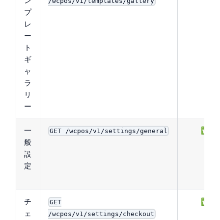
/wcpos/v1/templates/gallery
プ
レ
ー
ト
ギ
ャ
ラ
リ
ー
一
✅
GET /wcpos/v1/settings/general
般
設
定
チ
✅
GET
ェ
/wcpos/v1/settings/checkout