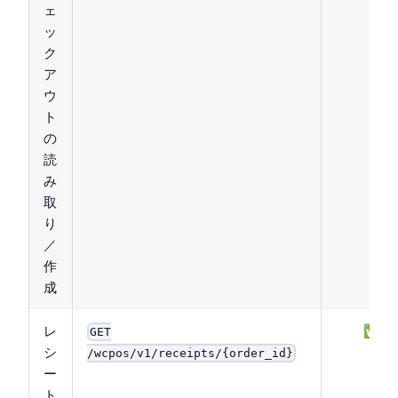
ェ
ッ
ク
ア
ウ
ト
の
読
み
取
り
／
作
成
レ
✅
GET
シ
/wcpos/v1/receipts/{order_id}
ー
ト