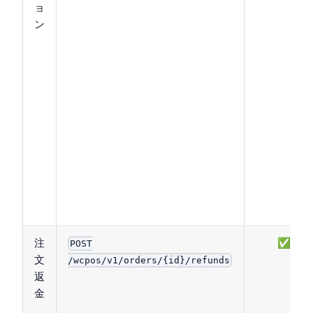
ョ
ン
注
✅
POST
文
/wcpos/v1/orders/{id}/refunds
返
金