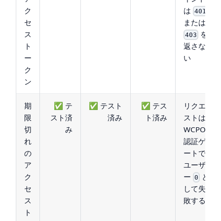
ク
は
401
セ
または
ス
を
403
ト
返さな
ー
い
ク
ン
期
✅ テ
✅ テスト
✅ テス
リクエ
限
スト済
済み
ト済み
ストは
切
み
WCPOS
れ
認証ゲ
の
ートで
ア
ユーザ
ク
ー
と
0
セ
して失
ス
敗する
ト