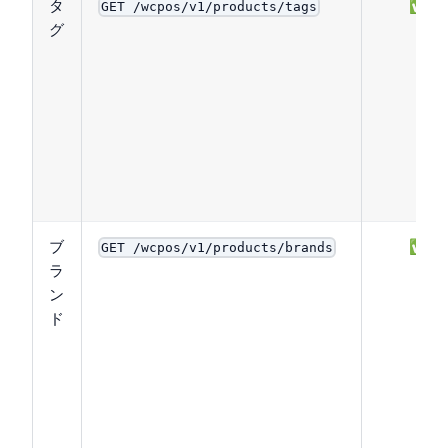
タ
✅
GET /wcpos/v1/products/tags
グ
ブ
✅
GET /wcpos/v1/products/brands
ラ
ン
ド