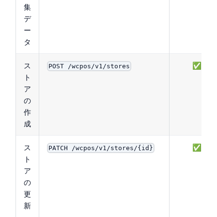
集
デ
ー
タ
ス
✅
POST /wcpos/v1/stores
ト
ア
の
作
成
ス
✅
PATCH /wcpos/v1/stores/{id}
ト
ア
の
更
新