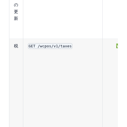
の
更
新
税
✅
GET /wcpos/v1/taxes