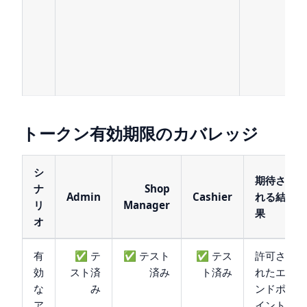
トークン有効期限のカバレッジ
シ
期待さ
ナ
Shop
Admin
Cashier
れる結
リ
Manager
果
オ
有
✅ テ
✅ テスト
✅ テス
許可さ
効
スト済
済み
ト済み
れたエ
な
み
ンドポ
ア
イント