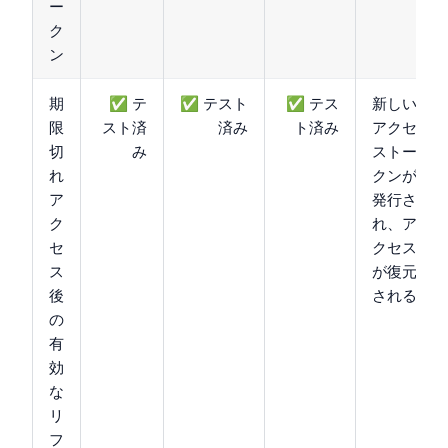
ー
ク
ン
期
✅ テ
✅ テスト
✅ テス
新しい
限
スト済
済み
ト済み
アクセ
切
み
ストー
れ
クンが
ア
発行さ
ク
れ、ア
セ
クセス
ス
が復元
後
される
の
有
効
な
リ
フ