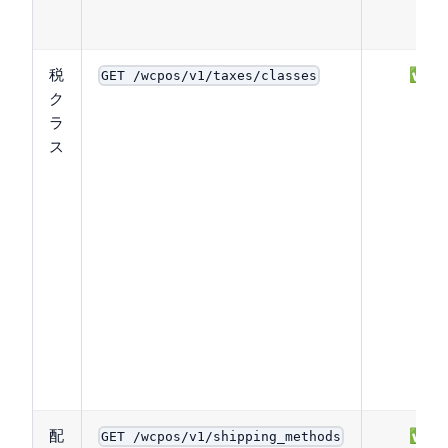
税
✅
GET /wcpos/v1/taxes/classes
ク
ラ
ス
配
✅
GET /wcpos/v1/shipping_methods