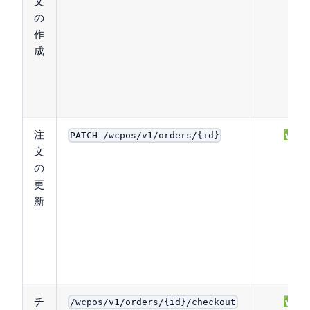
文
の
作
成
注
✅
PATCH /wcpos/v1/orders/{id}
文
の
更
新
チ
✅
/wcpos/v1/orders/{id}/checkout