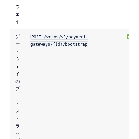
ウ
ェ
イ
ゲ
✅
POST /wcpos/v1/payment-
ー
gateways/{id}/bootstrap
ト
ウ
ェ
イ
の
ブ
ー
ト
ス
ト
ラ
ッ