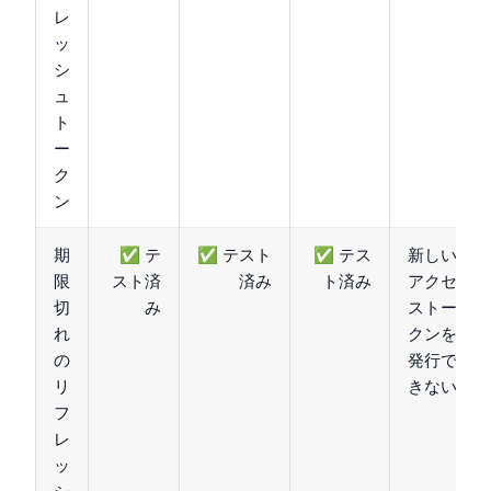
レ
ッ
シ
ュ
ト
ー
ク
ン
期
✅ テ
✅ テスト
✅ テス
新しい
限
スト済
済み
ト済み
アクセ
切
み
ストー
れ
クンを
の
発行で
リ
きない
フ
レ
ッ
シ