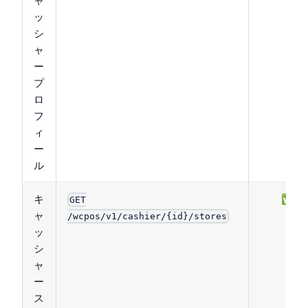
ッ
シ
ャ
ー
プ
ロ
フ
ィ
ー
ル
キ
✅
GET
ャ
/wcpos/v1/cashier/{id}/stores
ッ
シ
ャ
ー
ス