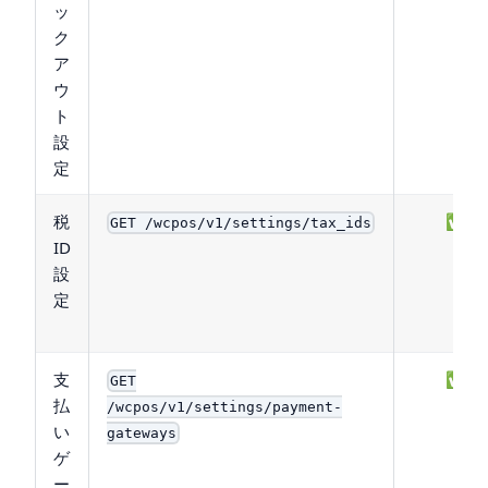
ッ
ク
ア
ウ
ト
設
定
税
✅
GET /wcpos/v1/settings/tax_ids
ID
設
定
支
✅
GET
払
/wcpos/v1/settings/payment-
い
gateways
ゲ
ー