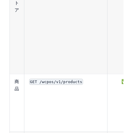
ト
ア
商
✅
GET /wcpos/v1/products
品