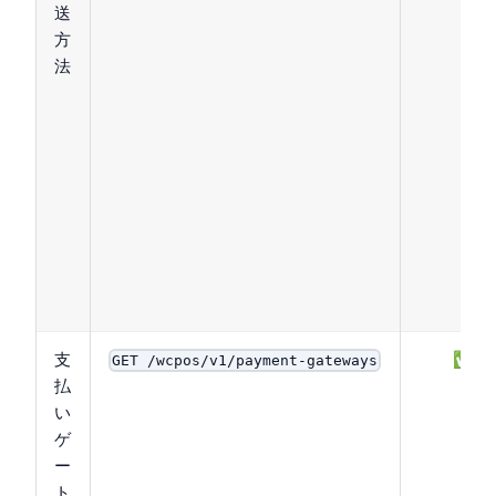
送
方
法
支
✅
GET /wcpos/v1/payment-gateways
払
い
ゲ
ー
ト