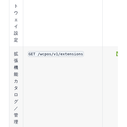
ト
ウ
ェ
イ
設
定
拡
✅
GET /wcpos/v1/extensions
張
機
能
カ
タ
ロ
グ
／
管
理