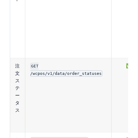
注
✅
GET
文
/wcpos/v1/data/order_statuses
ス
テ
ー
タ
ス