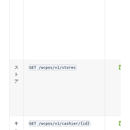
ス
✅
GET /wcpos/v1/stores
ト
ア
キ
✅
GET /wcpos/v1/cashier/{id}
ャ