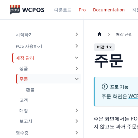
WCPOS
다운로드
Pro
Documentation
지
시작하기
매장 관리
POS 사용하기
버전: 1.x
주문
매장 관리
상품
주문
프로 기능
환불
주문 화면은
WCP
고객
매장
주문 화면에서는 PO
보고서
지 않고도 과거 주문
영수증