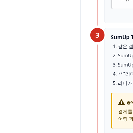
3
SumUp 
같은 
Sum
Sum
**"리
리더가
중
결제를
어링 