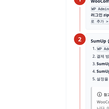
WooCom
WP Admi
러그인 zi
로 추가 
2
SumUp
WP A
결제 
SumUp
SumUp
설정을
참
WooC
니다. 