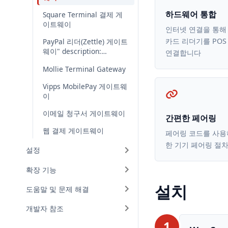
하드웨어 통합
Square Terminal 결제 게
이트웨이
인터넷 연결을 통해 
카드 리더기를 PO
PayPal 리더(Zettle) 게이트
웨이" description:
연결합니다
"WCPOS의 PayPal 리더
Mollie Terminal Gateway
(Zettle) 카드 단말기를 통
해 직접 카드 결제를 수락
Vipps MobilePay 게이트웨
하세요.
이
이메일 청구서 게이트웨이
간편한 페어링
웹 결제 게이트웨이
페어링 코드를 사용
한 기기 페어링 절
설정
확장 기능
설치
도움말 및 문제 해결
개발자 참조
1