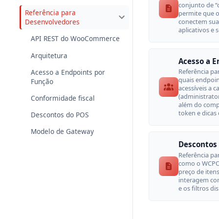
conjunto de “
Referência para
permite que os
conectem sua
Desenvolvedores
aplicativos e s
API REST do WooCommerce
Arquitetura
Acesso a E
Referência pa
Acesso a Endpoints por
quais endpoi
Função
acessíveis a 
(administrato
Conformidade fiscal
além do comp
token e dicas
Descontos do POS
Modelo de Gateway
Descontos
Referência pa
como o WCPOS
preço de iten
interagem c
e os filtros di