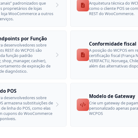
canais” padronizados que
Arquitetura técnica do W
 proprietários de lojas
como o cliente POS se com
 loja WooCommerce a outros
REST do WooCommerce.
erviços.
ndpoints por Função
Conformidade fiscal
ra desenvolvedores sobre
nts REST do WCPOS são
A posição do WCPOS em re
cada função padrão
certificação fiscal (França
r, shop_manager, cashier),
VERIFACTU, Noruega, Chile
ortamento de expiração de
além das alternativas dispo
 de diagnóstico.
 do POS
Modelo de Gateway
ra desenvolvedores sobre
 armazena substituições de
Crie um gateway de paga
s de linha do POS, como elas
personalizado apenas par
om cupons do WooCommerce
WCPOS
sponíveis.