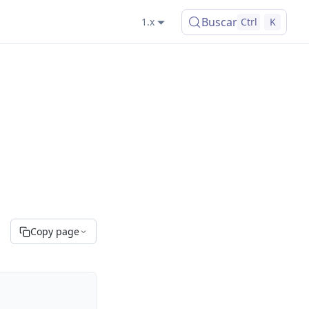
Buscar
1.x
Ctrl
K
Copy page