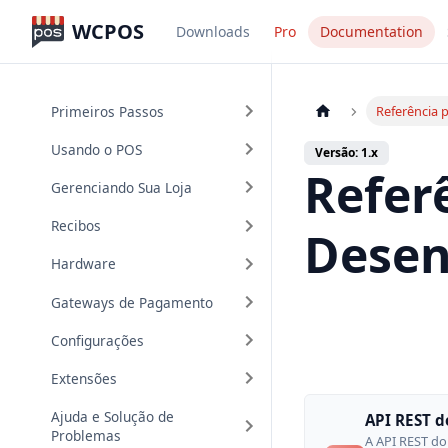
WCPOS
Downloads
Pro
Documentation
Primeiros Passos
Referência 
Usando o POS
Versão: 1.x
Refer
Gerenciando Sua Loja
Recibos
Desen
Hardware
Gateways de Pagamento
Configurações
Extensões
Ajuda e Solução de
API REST 
Problemas
A API REST 