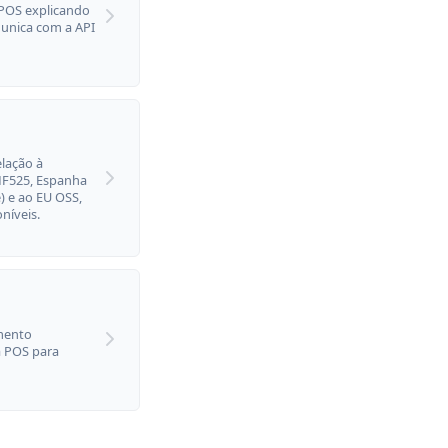
CPOS explicando
unica com a API
lação à
 NF525, Espanha
) e ao EU OSS,
níveis.
mento
a POS para