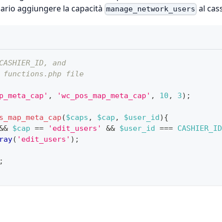
ssario aggiungere la capacità
al cas
manage_network_users
CASHIER_ID, and
 functions.php file
p_meta_cap'
,
'wc_pos_map_meta_cap'
,
10
,
3
)
;
s_map_meta_cap
(
$caps
,
$cap
,
$user_id
)
{
&&
$cap
==
'edit_users'
&&
$user_id
===
CASHIER_ID
ray
(
'edit_users'
)
;
;