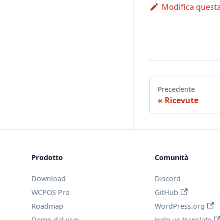
Modifica quest
Precedente
Ricevute
Prodotto
Comunità
Download
Discord
WCPOS Pro
GitHub
Roadmap
WordPress.org
Demo dal vivo
Help us translate