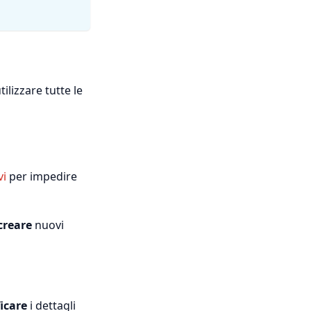
ilizzare tutte le
vi
per impedire
creare
nuovi
icare
i dettagli