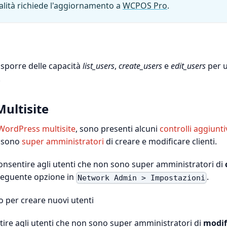
lità richiede l'aggiornamento a
WCPOS Pro
.
isporre delle capacità
list_users
,
create_users
e
edit_users
per ut
.
ultisite
WordPress multisite
, sono presenti alcuni
controlli aggiunti
n sono
super amministratori
di creare e modificare clienti.
consentire agli utenti che non sono super amministratori di
a seguente opzione in
.
Network Admin > Impostazioni
tire agli utenti che non sono super amministratori di
modif