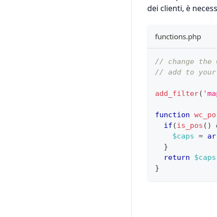
dei clienti, è nece
functions.php
// change the 
// add to your
add_filter
(
'ma
function
wc_po
if
(
is_pos
(
)
$caps
=
ar
}
return
$caps
}