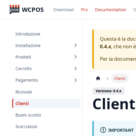
WCPOS
Download
Pro
Documentation
S
Introduzione
Questa è la do
Installazione
0.4.x
, che non 
Prodotti
Per la documen
Carrello
Clienti
Pagamento
Versione: 0.4.x
Ricevute
Client
Clienti
Buoni sconto
Scorciatoie
IMPORTANT