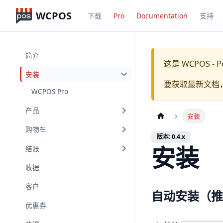
WCPOS
下载
Pro
Documentation
支持
简介
这是
WCPOS - P
安装
要获取最新文档
WCPOS Pro
产品
安装
购物车
版本: 0.4.x
安装
结账
收据
客户
自动安装（推
优惠券