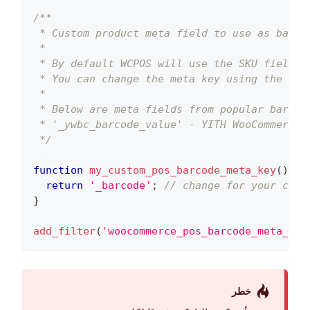
/**
 * Custom product meta field to use as barco
 *
 * By default WCPOS will use the SKU field- 
 * You can change the meta key using the fol
 *
 * Below are meta fields from popular barcod
 * '_ywbc_barcode_value' - YITH WooCommerce 
 */
function
my_custom_pos_barcode_meta_key
(
)
{
return
'_barcode'
;
// change for your cust
}
add_filter
(
'woocommerce_pos_barcode_meta_key
خطر