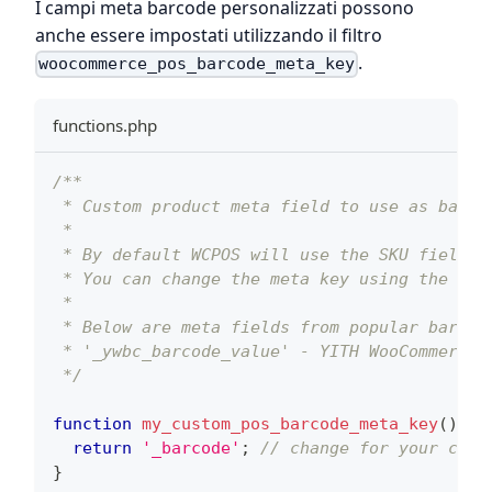
I campi meta barcode personalizzati possono
anche essere impostati utilizzando il filtro
.
woocommerce_pos_barcode_meta_key
functions.php
/**
 * Custom product meta field to use as barco
 *
 * By default WCPOS will use the SKU field- 
 * You can change the meta key using the fol
 *
 * Below are meta fields from popular barcod
 * '_ywbc_barcode_value' - YITH WooCommerce 
 */
function
my_custom_pos_barcode_meta_key
(
)
{
return
'_barcode'
;
// change for your cust
}