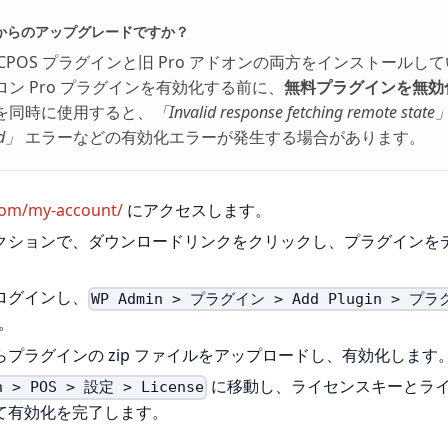
からのアップグレードですか？
CPOS プラグインと旧 Pro アドオンの両方をインストールし
ン Pro プラグインを有効化する前に、
無料プラグインを無効
を同時に使用すると、
「Invalid response fetching remote state
nd」
エラーなどの有効化エラーが発生する場合があります。
com/my-account/
にアクセスします。
クションで、ダウンロードリンクをクリックし、プラグインを
ログインし、
WP Admin > プラグイン > Add Plugin >
。
プラグインの zip ファイルをアップロードし、有効化します
に移動し、ライセンスキーとラ
n > POS > 設定 > License
て有効化を完了します。