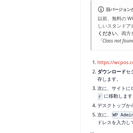
旧バージョン
以前、無料の W
しいスタンドアロ
ください
。両方
「Class not fou
https://wcpos.
ダウンロード
セ
存します。
次に、サイトに
に移動します
ド
デスクトップから
次に、
WP Admi
ドレスを入力し