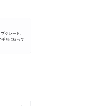
ップグレード、
の手順
に従って