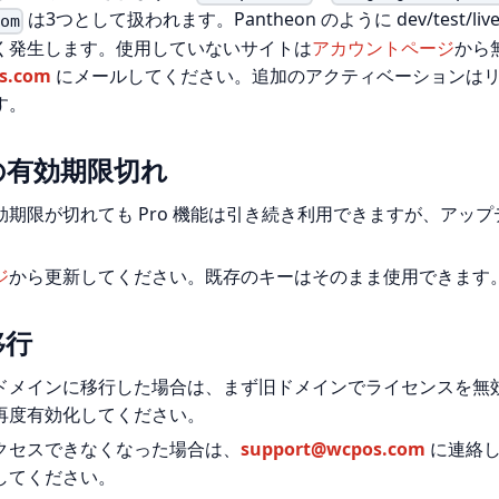
は3つとして扱われます。Pantheon のように dev/test/l
com
く発生します。使用していないサイトは
アカウントページ
から
s.com
にメールしてください。追加のアクティベーションは
す。
の有効期限切れ
効期限が切れても Pro 機能は引き続き利用できますが、アッ
ジ
から更新してください。既存のキーはそのまま使用できます
移行
ドメインに移行した場合は、まず旧ドメインでライセンスを無
再度有効化してください。
クセスできなくなった場合は、
support@wcpos.com
に連絡し
してください。