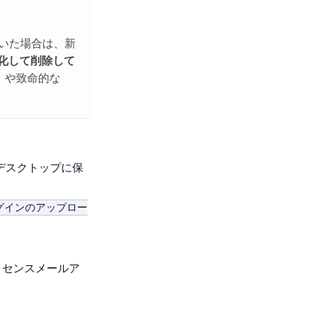
ていた場合は、新
化して削除して
」
や致命的な
デスクトップに保
 プラグインのアップロー
。
イセンスメールア