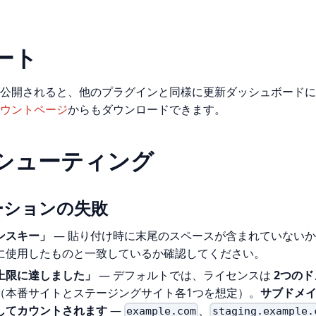
ート
公開されると、他のプラグインと同様に更新ダッシュボードに
ウントページ
からもダウンロードできます。
シューティング
ーションの失敗
ンスキー」
— 貼り付け時に末尾のスペースが含まれていない
に使用したものと一致しているか確認してください。
上限に達しました」
— デフォルトでは、ライセンスは
2つのド
（本番サイトとステージングサイト各1つを想定）。
サブドメ
してカウントされます
—
、
example.com
staging.example.