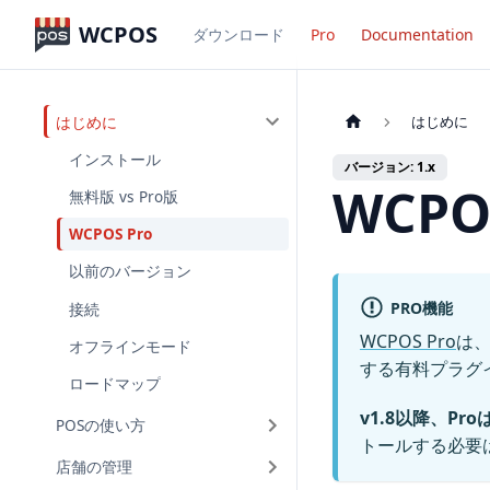
WCPOS
ダウンロード
Pro
Documentation
はじめに
はじめに
インストール
バージョン: 1.x
WCP
無料版 vs Pro版
WCPOS Pro
以前のバージョン
PRO機能
接続
WCPOS Pro
は、
オフラインモード
する有料プラグ
ロードマップ
v1.8以降、P
POSの使い方
トールする必要
店舗の管理