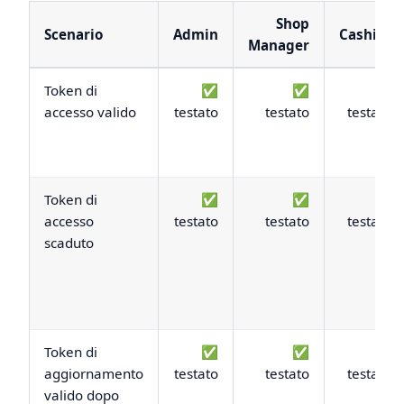
Shop
Scenario
Admin
Cashier
Manager
Token di
✅
✅
✅
accesso valido
testato
testato
testato
Token di
✅
✅
✅
accesso
testato
testato
testato
scaduto
Token di
✅
✅
✅
aggiornamento
testato
testato
testato
valido dopo