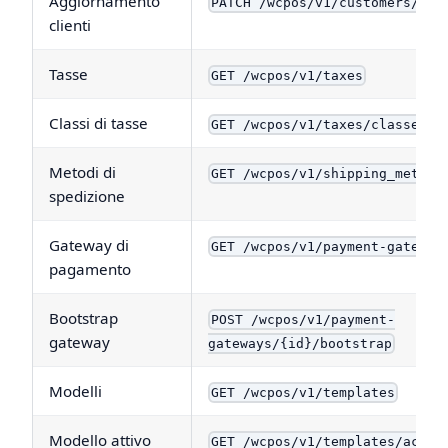
Aggiornamento
PATCH /wcpos/v1/customers/{id
clienti
Tasse
GET /wcpos/v1/taxes
Classi di tasse
GET /wcpos/v1/taxes/classes
Metodi di
GET /wcpos/v1/shipping_method
spedizione
Gateway di
GET /wcpos/v1/payment-gateway
pagamento
Bootstrap
POST /wcpos/v1/payment-
gateway
gateways/{id}/bootstrap
Modelli
GET /wcpos/v1/templates
Modello attivo
GET /wcpos/v1/templates/activ